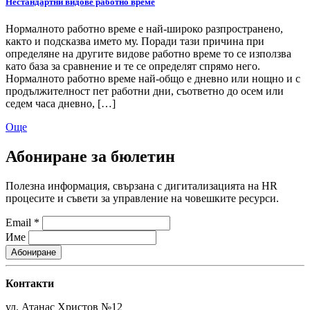
Нестандартни видове работно време
Нормалното работно време е най-широко разпространено,
както и подсказва името му. Поради тази причина при
определяне на другите видове работно време то се използва
като база за сравнение и те се определят спрямо него.
Нормалното работно време най-общо е дневно или нощно и с
продължителност пет работни дни, съответно до осем или
седем часа дневно, […]
Още
Абониране за бюлетин
Полезна информация, свързана с дигитализацията на HR
процесите и съвети за управление на човешките ресурси.
Email
*
Име
Контакти
ул. Атанас Христов №12