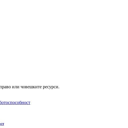
 право или човешките ресурси.
ост