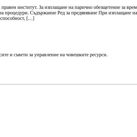
 правен институт. За изплащане на парично обезщетение за врем
кона процедури. Съдържание Ред за предявяване При изплащане н
оспособност, […]
ите и съвети за управление на човешките ресурси.