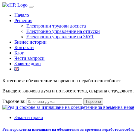
Начало
Решения
Електронни трудови досиета
Електронно управление на отпуски
Електронно управление на ЗБУТ
Бизнес истории
Контакти
Блог
Чести въпроси
Заявете демо
Категория: обезщетение за временна неработоспособност
Въведете ключова дума и потърсете тема, свързана с трудовото
Търсене за:
Закон и право
Ред и срокове за изплащане на обезщетение за временна неработоспособн