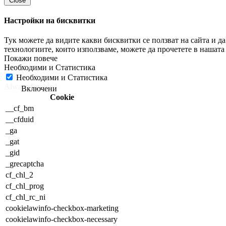
Close
Настройки на бисквитки
Тук можете да видите какви бисквитки се ползват на сайта и 
технологиите, които използваме, можете да прочетете в нашат
Необходими и Статистика
Необходими и Статистика
Always Enabled
Cookie
__cf_bm
__cfduid
_ga
_gat
_gid
_grecaptcha
cf_chl_2
cf_chl_prog
cf_chl_rc_ni
cookielawinfo-checkbox-marketing
cookielawinfo-checkbox-necessary