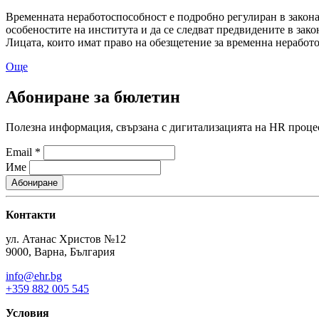
Временната неработоспособност е подробно регулиран в закона
особеностите на института и да се следват предвидените в за
Лицата, които имат право на обезщетение за временна неработ
Още
Абониране за бюлетин
Полезна информация, свързана с дигитализацията на HR процес
Email
*
Име
Контакти
ул. Атанас Христов №12
9000, Варна, България
info@ehr.bg
+359 882 005 545
Условия