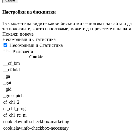
Close
Настройки на бисквитки
Тук можете да видите какви бисквитки се ползват на сайта и 
технологиите, които използваме, можете да прочетете в нашат
Необходими и Статистика
Необходими и Статистика
Always Enabled
Cookie
__cf_bm
__cfduid
_ga
_gat
_gid
_grecaptcha
cf_chl_2
cf_chl_prog
cf_chl_rc_ni
cookielawinfo-checkbox-marketing
cookielawinfo-checkbox-necessary