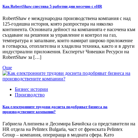
Как RobertShaw спестява 5 работни дни месечно с eHR
RobertShaw е международна производствена компания с над
125-годишна история, която разпростира на няколко
континента. Основната дейност на компанията е насочена към
създаване на решения за управление и контрол на газ,
температура и запалване, които намират широко приложение
в готварска, отоплителна и хладилна техника, както и в други
индустриални приложения. Експертът Човешки Ресурси на
RobertShaw за […]
Още
Бизнес истории
Производство
Как електронните трудови досиета подобряват бизнеса на
производствените компании?
Габриела Алипиева и Десимира Бачийска са представители на
HR отдела на Pelintex Bulgaria, част от френската Pelintex
Group – компания, оперираща в модната сфера. Като