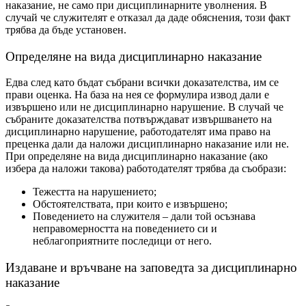
наказание, не само при дисциплинарните уволнения. В
случай че служителят е отказал да даде обяснения, този факт
трябва да бъде установен.
Определяне на вида дисциплинарно наказание
Едва след като бъдат събрани всички доказателства, им се
прави оценка. На база на нея се формулира извод дали е
извършено или не дисциплинарно нарушение. В случай че
събраните доказателства потвърждават извършването на
дисциплинарно нарушение, работодателят има право на
преценка дали да наложи дисциплинарно наказание или не.
При определяне на вида дисциплинарно наказание (ако
избера да наложи такова) работодателят трябва да съобрази:
Тежестта на нарушението;
Обстоятелствата, при които е извършено;
Поведението на служителя – дали той осъзнава
неправомерността на поведението си и
неблагоприятните последици от него.
Издаване и връчване на заповедта за дисциплинарно
наказание