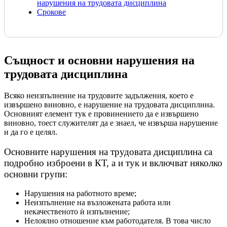
нарушения на трудовата дисциплина
Срокове
Същност и основни нарушения на
трудовата дисциплина
Всяко неизпълнение на трудовите задължения, което е
извършено виновно, е нарушение на трудовата дисциплина.
Основният елемент тук е провинението да е извършено
виновно, тоест служителят да е знаел, че извърша нарушение
и да го е целял.
Основните нарушения на трудовата дисциплина са
подробно изброени в КТ, а и тук и включват няколко
основни групи:
Нарушения на работното време;
Неизпълнение на възложената работа или
некачественото ѝ изпълнение;
Нелоялно отношение към работодателя. В това число