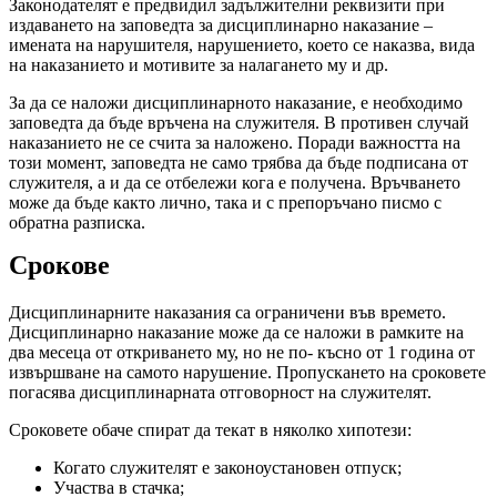
Законодателят е предвидил задължителни реквизити при
издаването на заповедта за дисциплинарно наказание –
имената на нарушителя, нарушението, което се наказва, вида
на наказанието и мотивите за налагането му и др.
За да се наложи дисциплинарното наказание, е необходимо
заповедта да бъде връчена на служителя. В противен случай
наказанието не се счита за наложено. Поради важността на
този момент, заповедта не само трябва да бъде подписана от
служителя, а и да се отбележи кога е получена. Връчването
може да бъде както лично, така и с препоръчано писмо с
обратна разписка.
Срокове
Дисциплинарните наказания са ограничени във времето.
Дисциплинарно наказание може да се наложи в рамките на
два месеца от откриването му, но не по- късно от 1 година от
извършване на самото нарушение. Пропускането на сроковете
погасява дисциплинарната отговорност на служителят.
Сроковете обаче спират да текат в няколко хипотези:
Когато служителят е законоустановен отпуск;
Участва в стачка;