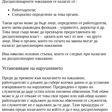
Дисциплинарните наказания се налагат от :
Работодателя;
Специално определени за това органи.
Такъв орган може да бъде лице, определено от работодателя,
което заема ръководна функция – управител, директор и др.
Това лице също може да прехвърли предоставената му
дисциплинарна власт – цялата или част от нея – на друго
лице. Има и органи, които по силата на закона могат да
налагат дисциплинарни наказания.
Има няколко основни стъпки, които се следват при налагане
на дисциплинарно наказание.
Установяване на нарушението
Преди да премине към налагането на наказание,
работодателят е длъжен да събере всички данни и да установи
извършването на нарушение. Предвидено е право на
служителя да даде устни и/или писмени обяснения. Той обаче
може и да се откаже от това свое право или най-общо казано
работодателят е задължен да поиска обяснения от служителя,
но служителят не е задължен да ги даде. Тази процедура се
минава преди налагането на който и да е вид дисциплинарно