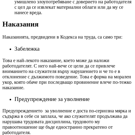
умишлено злоупотребяване с доверието на работодателя
с цел да се извлекат материални облаги или да му се
нанесе вреда.
Наказания
Наказанията, предвидени в Кодекса на труда, са само три:
Забележка
Това е най-лекото наказание, което може да наложи
работодателят. С него най-вече се цели да се привлече
вниманието на служителя върху нарушението и че то е в
отклонение с дължимото поведение. Това е форма на морален
укор, която обаче при последващо провинение влече по-тежко
наказание.
Предупреждение за уволнение
Предупреждението за уволнение е доста по-сериозна мярка и
съдържа в себе си заплаха, че ако служителят продължава да
нарушава трудовата дисциплина, трудовото му
правоотношение ще бъде едностранно прекратено от
работодателя.