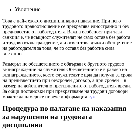
Уволнение
Това е най-тежкото дисциплинарно наказание. При него
трудовото правоотношение се прекратява едностранно и без
предизвестие от работодателя. Важна особеност при тази
санкция е, че всъщност служителят не само остава без работа
и трудово възнаграждение, а и освен това дължи обезщетение
на работодателя за това, че го оставя без работна сила
внезапно.
Размерът не обезщетението е обвързан с брутното трудово
възнаграждение на служителя Обезщетението е в размер на
възнаграждението, което служителят е щял да получи за срока
на предизвестието при безсрочен договор, а при срочен – в
размер на действително претърпените от работодателя вреди.
За общи постановки при прекратяване на трудови договори
можете да намерите повече информация
тук.
Процедура по налагане на наказания
за нарушения на трудовата
дисциплина