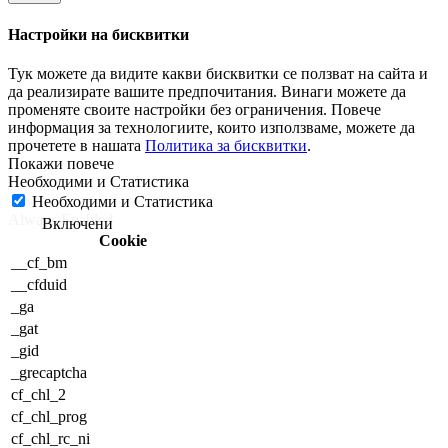
Настройки на бисквитки
Тук можете да видите какви бисквитки се ползват на сайта и
да реализирате вашите предпочитания. Винаги можете да
променяте своите настройки без ограничения. Повече
информация за технологиите, които използваме, можете да
прочетете в нашата
Политика за бисквитки
.
Необходими и Статистика
Необходими и Статистика
Always Enabled
Cookie
__cf_bm
__cfduid
_ga
_gat
_gid
_grecaptcha
cf_chl_2
cf_chl_prog
cf_chl_rc_ni