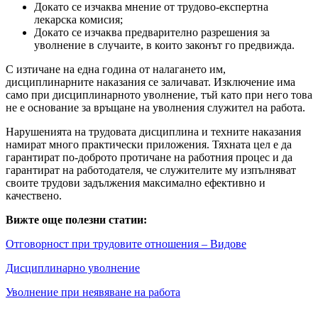
Докато се изчаква мнение от трудово-експертна
лекарска комисия;
Докато се изчаква предварително разрешения за
уволнение в случаите, в които законът го предвижда.
С изтичане на една година от налагането им,
дисциплинарните наказания се заличават. Изключение има
само при дисциплинарното уволнение, тъй като при него това
не е основание за връщане на уволнения служител на работа.
Нарушенията на трудовата дисциплина и техните наказания
намират много практически приложения. Тяхната цел е да
гарантират по-доброто протичане на работния процес и да
гарантират на работодателя, че служителите му изпълняват
своите трудови задължения максимално ефективно и
качествено.
Вижте още полезни статии:
Отговорност при трудовите отношения – Видове
Дисциплинарно уволнение
Уволнение при неявяване на работа