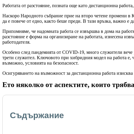
Работата от разстояние, позната още като дистанционна работа,
Наскоро Народното събрание прие на второ четене промени в К
да е повече от едно, както беше преди. В тази връзка, важно е
Припомняме, че надомната работа се извършва в дома на работн
разстояние е форма на организиране на работата, изнесена изв
работодателя.
Особено след пандемията от COVID-19, много служители вече р
трети служител. Ключовото при хибридния модел на работа е, ч
възможно, условията на безопасност.
Осигуряването на възможност за дистанционна работа изисква 
Ето няколко от аспектите, които трябва
Съдържание