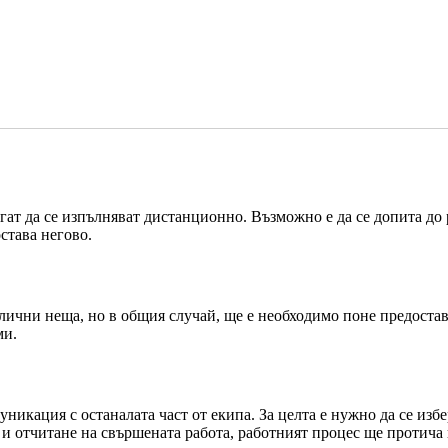
гат да се изпълняват дистанционно. Възможно е да се допита до
става негово.
лични неща, но в общия случай, ще е необходимо поне предостав
ми.
уникация с останалата част от екипа. За целта е нужно да се изб
и отчитане на свършената работа, работният процес ще протича 