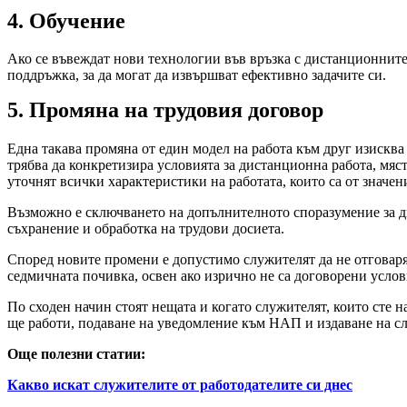
4. Обучение
Ако се въвеждат нови технологии във връзка с дистанционните
поддръжка, за да могат да извършват ефективно задачите си.
5. Промяна на трудовия договор
Една такава промяна от един модел на работа към друг изисква
трябва да конкретизира условията за дистанционна работа, мяст
уточнят всички характеристики на работата, които са от значен
Възможно е сключването на допълнителното споразумение за 
съхранение и обработка на трудови досиета.
Според новите промени е допустимо служителят да не отговаря 
седмичната почивка, освен ако изрично не са договорени усло
По сходен начин стоят нещата и когато служителят, които сте 
ще работи, подаване на уведомление към НАП и издаване на 
Още полезни статии:
Какво искат служителите от работодателите си днес