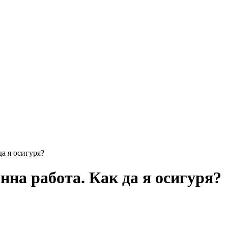
а я осигуря?
на работа. Как да я осигуря?