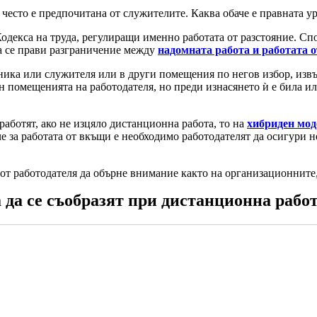
 често е предпочитана от служителите. Каква обаче е правната у
одекса на труда, регулиращи именно работата от разстояние. Сп
 да се прави разграничение между
надомната работа и работата о
ика или служителя или в други помещения по негов избор, извън
ън помещенията на работодателя, но преди изнасянето ѝ е била 
аботят, ако не изцяло дистанционна работа, то на
хибриден мод
е за работата от вкъщи е необходимо работодателят да осигури н
от работодателя да обърне внимание както на организационните,
 да се съобразят при дистанционна работ