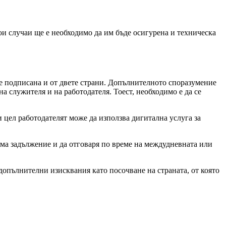
ои случаи ще е необходимо да им бъде осигурена и техническа
де подписана и от двете страни. Допълнителното споразумение
на служителя и на работодателя. Тоест, необходимо е да се
и цел работодателят може да използва дигитална услуга за
яма задължение и да отговаря по време на междудневната или
допълнителни изисквания като посочване на страната, от която