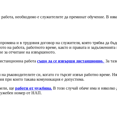
 работа, необходимо е служителите да преминат обучение. В няк
 промяна и в трудовия договор на служителя, която трябва да бъ
ото на работа, работното време, както и правата и задълженията 
ие за отчитане на извършеното.
дистанционна работа
също да се извърши дистанционно.
За таз
на ръководителите си, когато го търсят извън работно време. Н
вия при които такава комуникация е допустима.
наели, ще
работи от чужбина.
В този случай обаче има и няколко 
служебен номер от НАП.