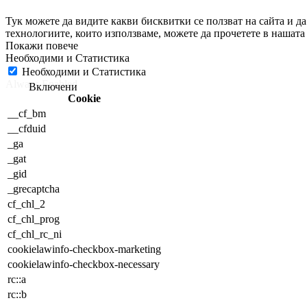
Тук можете да видите какви бисквитки се ползват на сайта и 
технологиите, които използваме, можете да прочетете в нашат
Необходими и Статистика
Необходими и Статистика
Always Enabled
Cookie
__cf_bm
__cfduid
_ga
_gat
_gid
_grecaptcha
cf_chl_2
cf_chl_prog
cf_chl_rc_ni
cookielawinfo-checkbox-marketing
cookielawinfo-checkbox-necessary
rc::a
rc::b