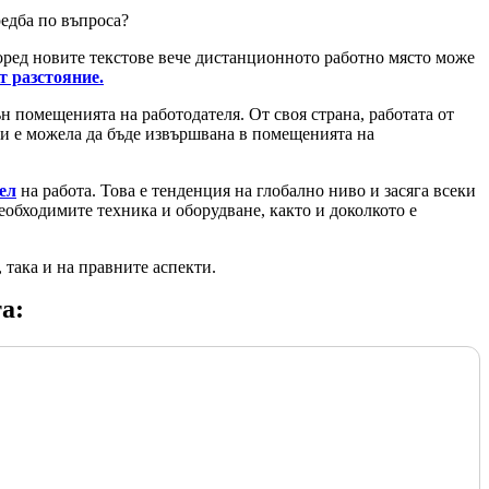
редба по въпроса?
оред новите текстове вече дистанционното работно място може
т разстояние.
 помещенията на работодателя. От своя страна, работата от
или е можела да бъде извършвана в помещенията на
ел
на работа. Това е тенденция на глобално ниво и засяга всеки
еобходимите техника и оборудване, както и доколкото е
 така и на правните аспекти.
а: