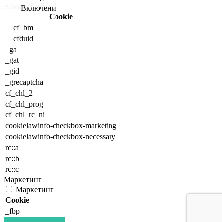
Always Enabled
Cookie
__cf_bm
__cfduid
_ga
_gat
_gid
_grecaptcha
cf_chl_2
cf_chl_prog
cf_chl_rc_ni
cookielawinfo-checkbox-marketing
cookielawinfo-checkbox-necessary
rc::a
rc::b
rc::c
Маркетинг
Маркетинг
Cookie
_fbp
SAVE & ACCEPT