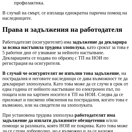
профилактика.
В случай на смърт, се изплаща еднократна парична помощ на
наследниците.
Права и задължения на работодателя
Работодателят (осигурителят) има
задължение да декларира
за всяка настъпила трудова злополука
, като срокът за това е
5 работни дни от узнаване за нейното настъпване.
Декларацията се подава по образец с ТП на НОИ по
регистрация на осигурителя.
В случай че осигурителят не изпълни това задължение
, на
пострадалия и неговите наследници се дава възможност те да
декларират злополуката. Като това може да се случи в срок от
една година от нейното настъпване по електронен път, по
пощата или на хартиен носител в ТП на НОИ. Следва да се
приложат и писмени обяснения на пострадалия, когато това е
възможно, или на свидетели на злополуката.
При установена трудова злополука
работодателят има
задължение да изплати дължимите обезщетения
и/или
помощи за разликата, която НОИ не покрива. Като това може
да се случи доброволно, но е възможно и да се наложи