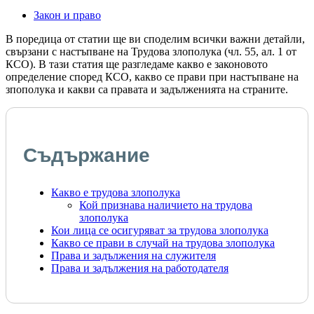
Закон и право
В поредица от статии ще ви споделим всички важни детайли,
свързани с настъпване на Трудова злополука (чл. 55, ал. 1 от
КСО). В тази статия ще разгледаме какво е законовото
определение според КСО, какво се прави при настъпване на
зпополука и какви са правата и задълженията на страните.
Съдържание
Какво е трудова злополука
Кой признава наличието на трудова
злополука
Кои лица се осигуряват за трудова злополука
Какво се прави в случай на трудова злополука
Права и задължения на служителя
Права и задължения на работодателя