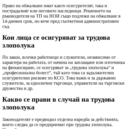
Право на обжалване имат както осигурителят, така и
пострадалият или неговите наследници. Решението на
ръководителя на ТП на НОИ също подлежи на обжалване в
14-дневен срок, но вече пред съответния административен
съд.
Кои лица се осигуряват за трудова
злополука
По закон, всички работници и служители, независимо от
характера на работата, от начина на заплащане или източника
на финансиране, се осигуряват за „трудова злополука“ и
„професионална болест“, тъй като това са задължителни
осигурителни рискове по КСО. Това важи и за държавни
служители, за еднолични търговци, управители на търговски
дружества и др.
Какво се прави в случай на трудова
злополука
Законодателят е предвидил отделна наредба за действията,
които следва да се предприемат при трудова злополука.