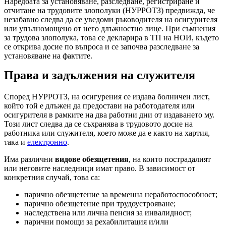
Наредбата за установяване, разследване, регистриране и
отчитане на трудовите злополуки (НУРРОТЗ) предвижда, че
незабавно следва да се уведоми ръководителя на осигурителя
или упълномощено от него длъжностно лице. При съмнения
за трудова злополука, това се декларира в ТП на НОИ, където
се открива досие по въпроса и се започва разследване за
установяване на фактите.
Права и задължения на служителя
Според НУРРОТЗ, на осигурения се издава болничен лист,
който той е длъжен да предостави на работодателя или
осигурителя в рамките на два работни дни от издаването му.
Този лист следва да се съхранява в трудовото досие на
работника или служителя, което може да е както на хартия,
така и
електронно
.
Има различни
видове обезщетения
, на които пострадалият
или неговите наследници имат право. В зависимост от
конкретния случай, това са:
парично обезщетение за временна неработоспособност;
парично обезщетение при трудоустрояване;
наследствена или лична пенсия за инвалидност;
парични помощи за рехабилитация и/или