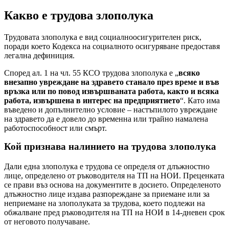
Какво е трудова злополука
Трудовата злополука е вид социалноосигурителен риск,
поради което Кодекса на социалното осигуряване предоставя
легална дефиниция.
Според ал. 1 на чл. 55 КСО трудова злополука е „
всяко
внезапно увреждане на здравето станало през време и във
връзка или по повод извършваната работа, както и всяка
работа, извършена в интерес на предприятието
“. Като има
въведено и допълнително условие – настъпилото увреждане
на здравето да е довело до временна или трайно намалена
работоспособност или смърт.
Кой признава налинието на трудова злополука
Дали една злополука е трудова се определя от длъжностно
лице, определено от ръководителя на ТП на НОИ. Преценката
се прави въз основа на документите в досието. Определеното
длъжностно лице издава разпореждане за приемане или за
неприемане на злополуката за трудова, което подлежи на
обжалване пред ръководителя на ТП на НОИ в 14-дневен срок
от неговото получаване.