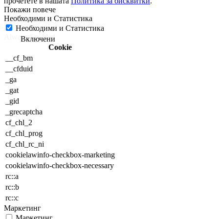
прочетете в нашата
Политика за бисквитки
.
Необходими и Статистика
Необходими и Статистика
Always Enabled
Cookie
__cf_bm
__cfduid
_ga
_gat
_gid
_grecaptcha
cf_chl_2
cf_chl_prog
cf_chl_rc_ni
cookielawinfo-checkbox-marketing
cookielawinfo-checkbox-necessary
rc::a
rc::b
rc::c
Маркетинг
Маркетинг