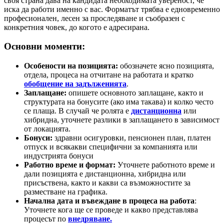
своя страна дава на кандидата необходимата увереност, че
иска да работи именно с вас. Форматът трябва е едновременно
професионален, лесен за проследяване и съобразен с
конкретния човек, до когото е адресирана.
Основни моменти:
Особености на позицията:
обозначете ясно позицията,
отдела, процеса на отчитане на работата и кратко
обобщение на задълженията
.
Заплащане:
опишете основното заплащане, както и
структурата на бонусите (ако има такава) и колко често
се плаща. В случай че ролята е
дистанционна
или
хибридна, уточнете разлики в заплащането в зависимост
от локацията.
Бонуси:
здравни осигуровки, пенсионен план, платен
отпуск и всякакви специфични за компанията или
индустрията бонуси
Работно време и формат:
Уточнете работното време и
дали позицията е дистанционна, хибридна или
присъствена, както и какви са възможностите за
разместване на графика.
Начална дата и въвеждане в процеса на работа
:
Уточнете кога ще се проведе и какво представлява
процесът по
внедряване.