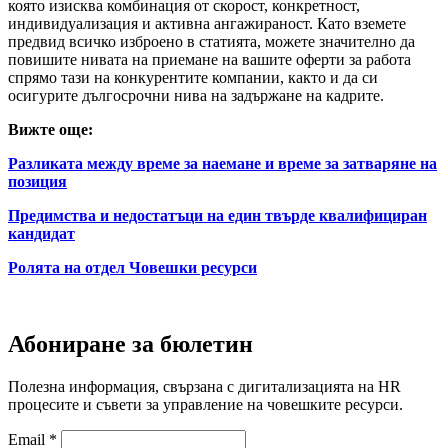
която изисква комбинация от скорост, конкретност,
индивидуализация и активна ангажираност. Като вземете
предвид всичко изброено в статията, можете значително да
повишите нивата на приемане на вашите оферти за работа
спрямо тази на конкурентите компании, както и да си
осигурите дългосрочни нива на задържане на кадрите.
Вижте още:
Разликата между време за наемане и време за затваряне на
позиция
Предимства и недостатъци на един твърде квалифициран
кандидат
Ролята на отдел Човешки ресурси
Абониране за бюлетин
Полезна информация, свързана с дигитализацията на HR
процесите и съвети за управление на човешките ресурси.
Email
*