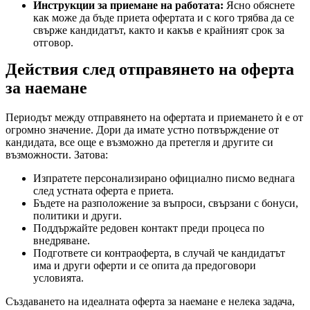
Инструкции за приемане на работата:
Ясно обяснете
как може да бъде приета офертата и с кого трябва да се
свърже кандидатът, както и какъв е крайният срок за
отговор.
Действия след отправянето на оферта
за наемане
Периодът между отправянето на офертата и приемането ѝ е от
огромно значение. Дори да имате устно потвърждение от
кандидата, все още е възможно да претегля и другите си
възможности. Затова:
Изпратете персонализирано официално писмо веднага
след устната оферта е приета.
Бъдете на разположение за въпроси, свързани с бонуси,
политики и други.
Поддържайте редовен контакт преди процеса по
внедряване.
Подгответе си контраоферта, в случай че кандидатът
има и други оферти и се опита да предоговори
условията.
Създаването на идеалната оферта за наемане е нелека задача,