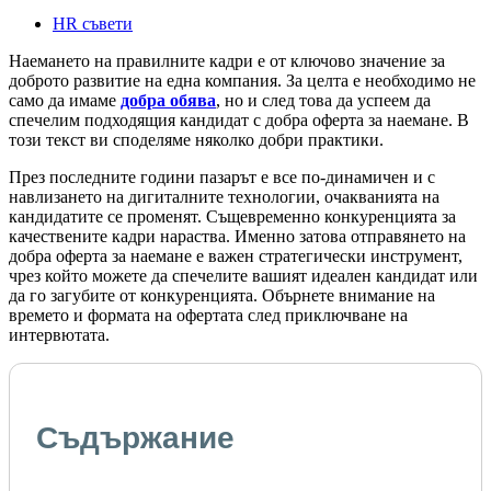
HR съвети
Наемането на правилните кадри е от ключово значение за
доброто развитие на една компания. За целта е необходимо не
само да имаме
добра обява
, но и след това да успеем да
спечелим подходящия кандидат с добра оферта за наемане. В
този текст ви споделяме няколко добри практики.
През последните години пазарът е все по-динамичен и с
навлизането на дигиталните технологии, очакванията на
кандидатите се променят. Същевременно конкуренцията за
качествените кадри нараства. Именно затова отправянето на
добра оферта за наемане е важен стратегически инструмент,
чрез който можете да спечелите вашият идеален кандидат или
да го загубите от конкуренцията. Обърнете внимание на
времето и формата на офертата след приключване на
интервютата.
Съдържание