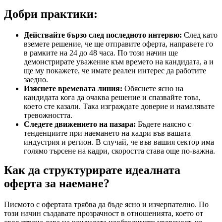
Добри практики:
Действайте бързо след последното интервю:
След като
вземете решение, че ще отправите оферта, направете го
в рамките на 24 до 48 часа. По този начин ще
демонстрирате уважение към времето на кандидата, а и
ще му покажете, че имате реален интерес да работите
заедно.
Изяснете времевата линия:
Обяснете ясно на
кандидата кога да очаква решение и спазвайте това,
което сте казали. Така изграждате доверие и намалявате
тревожността.
Следете движението на пазара:
Бъдете наясно с
тенденциите при наемането на кадри във вашата
индустрия и регион. В случай, че във вашия сектор има
голямо търсене на кадри, скоростта става още по-важна.
Как да структурирате идеалната
оферта за наемане?
Писмото с офертата трябва да бъде ясно и изчерпателно. По
този начин създавате прозрачност в отношенията, което от