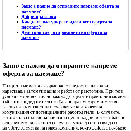
Защо е важно да отправите навреме оферта за
наемане?
Добри практики
Как да структурирате идеалната оферта за
наемане?
Действия след отправянето на оферта за
наемане
Защо е важно да отправите навреме
оферта за наемане?
Пазарът в момента е формиран от недостиг на кадри,
нарастваща автоматизация и работа от разстояние. При тези
условия е изключително важно да уцелите правилния момент,
тъй като кандидатите често балансират между множество
различни възможности и очакват ясна и коректна
комуникация от потенциалните работодатели. В случаите,
когато става въпрос за наистина ценни кадри, всяко забавяне в
отправянето на оферта за наемане, може да означава да ги
загубите за сметка на някоя компания, която действа по-бързо.