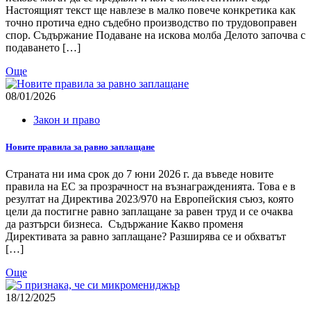
Настоящият текст ще навлезе в малко повече конкретика как
точно протича едно съдебно производство по трудовоправен
спор. Съдържание Подаване на искова молба Делото започва с
подаването […]
Още
08/01/2026
Закон и право
Новите правила за равно заплащане
Страната ни има срок до 7 юни 2026 г. да въведе новите
правила на ЕС за прозрачност на възнагражденията. Това е в
резултат на Директива 2023/970 на Европейския съюз, която
цели да постигне равно заплащане за равен труд и се очаква
да разтърси бизнеса. Съдържание Какво променя
Директивата за равно заплащане? Разширява се и обхватът
[…]
Още
18/12/2025