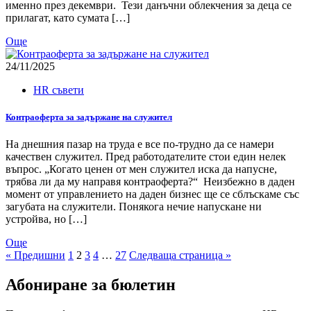
именно през декември. Тези данъчни облекчения за деца се
прилагат, като сумата […]
Още
24/11/2025
HR съвети
Контраоферта за задържане на служител
На днешния пазар на труда е все по-трудно да се намери
качествен служител. Пред работодателите стои един нелек
въпрос. „Когато ценен от мен служител иска да напусне,
трябва ли да му направя контраоферта?“ Неизбежно в даден
момент от управлението на даден бизнес ще се сблъскаме със
загубата на служители. Понякога нечие напускане ни
устройва, но […]
Още
« Предишни
1
2
3
4
…
27
Следваща страница »
Абониране за бюлетин