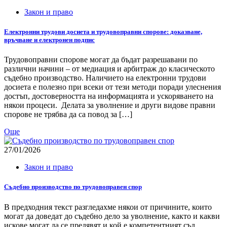
Закон и право
Електронни трудови досиета и трудовоправни спорове: доказване,
връчване и електронен подпис
Трудовоправни спорове могат да бъдат разрешавани по
различни начини – от медиация и арбитраж до класическото
съдебно производство. Наличието на електронни трудови
досиета е полезно при всеки от тези методи поради улеснения
достъп, достоверността на информацията и ускоряването на
някои процеси. Делата за уволнение и други видове правни
спорове не трябва да са повод за […]
Още
27/01/2026
Закон и право
Съдебно производство по трудовоправен спор
В предходния текст разгледахме някои от причините, които
могат да доведат до съдебно дело за уволнение, както и какви
искове могат да се предявят и кой е компетентният съд.