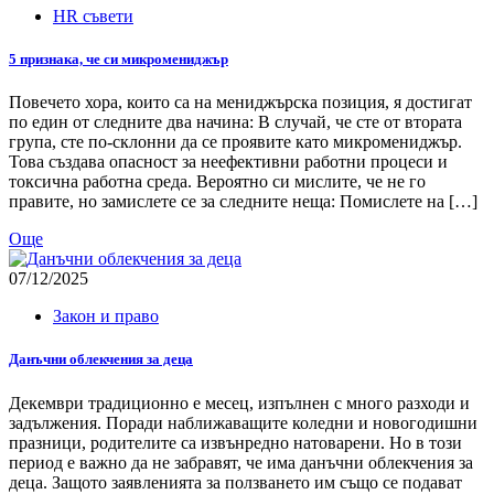
HR съвети
5 признака, че си микромениджър
Повечето хора, които са на мениджърска позиция, я достигат
по един от следните два начина: В случай, че сте от втората
група, сте по-склонни да се проявите като микромениджър.
Това създава опасност за неефективни работни процеси и
токсична работна среда. Вероятно си мислите, че не го
правите, но замислете се за следните неща: Помислете на […]
Още
07/12/2025
Закон и право
Данъчни облекчения за деца
Декември традиционно е месец, изпълнен с много разходи и
задължения. Поради наближаващите коледни и новогодишни
празници, родителите са извънредно натоварени. Но в този
период е важно да не забравят, че има данъчни облекчения за
деца. Защото заявленията за ползването им също се подават