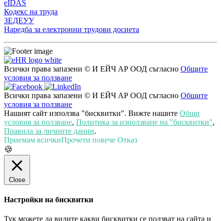
eIDAS
Кодекс на труда
ЗЕДЕУУ
Наредба за електронни трудови досиета
Всички права запазени © И ЕЙЧ АР ООД съгласно
Общите
условия за ползване
Всички права запазени © И ЕЙЧ АР ООД съгласно
Общите
условия за ползване
Нашият сайт използва "бисквитки". Вижте нашите
Общи
условия за ползване
,
Политика за използване на "бисквитки"
,
Правила за личните данни
.
Приемам всички
Прочети повече
Отказ
🍪
Close
Настройки на бисквитки
Тук можете да видите какви бисквитки се ползват на сайта и