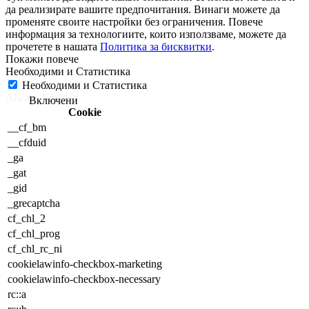
да реализирате вашите предпочитания. Винаги можете да
променяте своите настройки без ограничения. Повече
информация за технологиите, които използваме, можете да
прочетете в нашата
Политика за бисквитки
.
Необходими и Статистика
Необходими и Статистика
Always Enabled
Cookie
__cf_bm
__cfduid
_ga
_gat
_gid
_grecaptcha
cf_chl_2
cf_chl_prog
cf_chl_rc_ni
cookielawinfo-checkbox-marketing
cookielawinfo-checkbox-necessary
rc::a