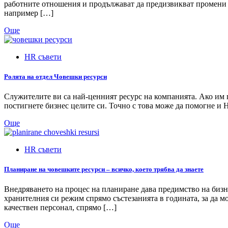
работните отношения и продължават да предизвикват промени въ
например […]
Още
HR съвети
Ролята на отдел Човешки ресурси
Служителите ви са най-ценният ресурс на компанията. Ако им п
постигнете бизнес целите си. Точно с това може да помогне и
Още
HR съвети
Планиране на човешките ресурси – всичко, което трябва да знаете
Внедряването на процес на планиране дава предимство на бизн
хранителния си режим спрямо състезанията в годината, за да м
качествен персонал, спрямо […]
Още