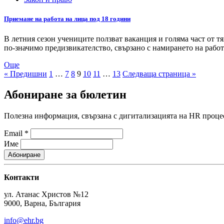
Приемане на работа на лица под 18 години
В летния сезон учениците ползват ваканция и голяма част от тя
по-значимо предизвикателство, свързано с намирането на рабо
Още
« Предишни
1
…
7
8
9
10
11
…
13
Следваща страница »
Абониране за бюлетин
Полезна информация, свързана с дигитализацията на HR процес
Email
*
Име
Контакти
ул. Атанас Христов №12
9000, Варна, България
info@ehr.bg