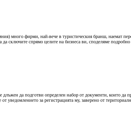
имния) много фирми, най-вече в туристическия бранш, наемат пер
а да сключите спрямо целите на бизнеса ви, споделяме подробн
 длъжен да подготви определен набор от документи, които да пр
е от уведомлението за регистрацията му, заверено от териториа