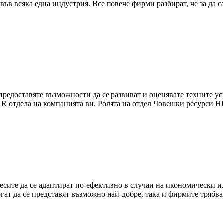
в всяка една индустрия. Все повече фирми разбират, че за да с
редоставяте възможности да се развиват и оценявате техните уси
 HR отдела на компанията ви. Ролята на отдел Човешки ресурси 
есите да се адаптират по-ефективно в случаи на икономически 
огат да се представят възможно най-добре, така и фирмите тряб