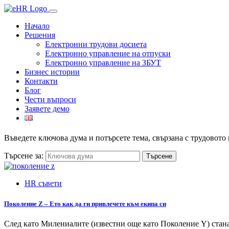
Начало
Решения
Електронни трудови досиета
Електронно управление на отпуски
Електронно управление на ЗБУТ
Бизнес истории
Контакти
Блог
Чести въпроси
Заявете демо
Въведете ключова дума и потърсете тема, свързана с трудовото
Търсене за:
HR съвети
Поколение Z – Ето как да ги привлечете към екипа си
След като Милениалите (известни още като Поколение Y) станах