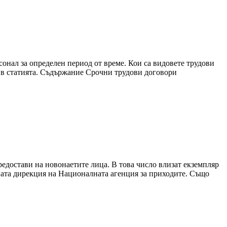
сонал за определен период от време. Кои са видовете трудови
о в статията. Съдържание Срочни трудови договори
едостави на новонаетите лица. В това число влизат екземпляр
лната дирекция на Националната агенция за приходите. Също