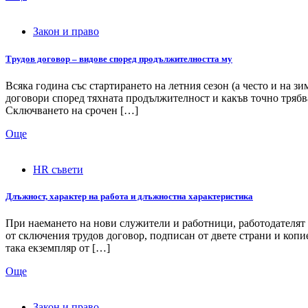
Закон и право
Tрудов договор – видове според продължителността му
Всяка година със стартирането на летния сезон (а често и на з
договори според тяхната продължителност и какъв точно трябв
Сключването на срочен […]
Още
HR съвети
Длъжност, характер на работа и длъжностна характеристика
При наемането на нови служители и работници, работодателят е
от сключения трудов договор, подписан от двете страни и копи
така екземпляр от […]
Още
Закон и право