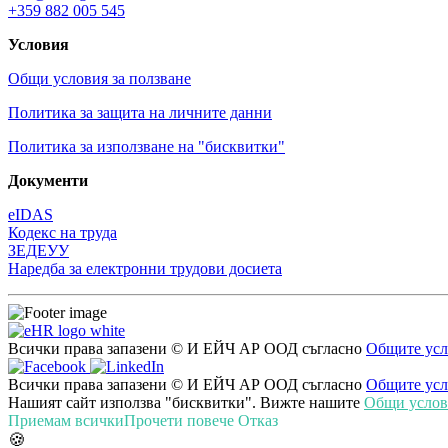
+359 882 005 545
Условия
Общи условия за ползване
Политика за защита на личните данни
Политика за използване на "бисквитки"
Документи
eIDAS
Кодекс на труда
ЗЕДЕУУ
Наредба за електронни трудови досиета
Всички права запазени © И ЕЙЧ АР ООД съгласно
Общите усл
Всички права запазени © И ЕЙЧ АР ООД съгласно
Общите усл
Нашият сайт използва "бисквитки". Вижте нашите
Общи услови
Приемам всички
Прочети повече
Отказ
🍪