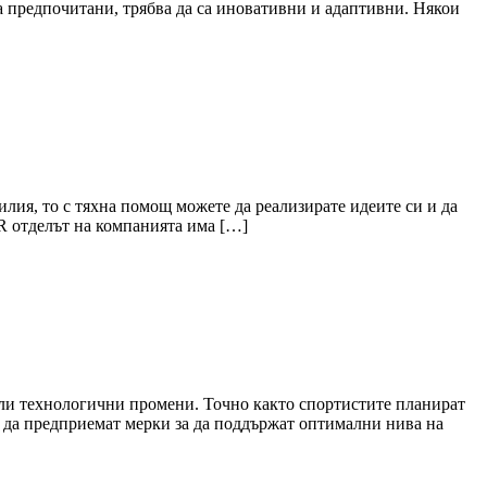
а предпочитани, трябва да са иновативни и адаптивни. Някои
лия, то с тяхна помощ можете да реализирате идеите си и да
HR отделът на компанията има […]
или технологични промени. Точно както спортистите планират
ва да предприемат мерки за да поддържат оптимални нива на