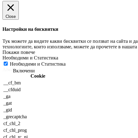
Close
Настройки на бисквитки
Тук можете да видите какви бисквитки се ползват на сайта и 
технологиите, които използваме, можете да прочетете в нашат
Необходими и Статистика
Необходими и Статистика
Always Enabled
Cookie
__cf_bm
__cfduid
_ga
_gat
_gid
_grecaptcha
cf_chl_2
cf_chl_prog
cf_chl_rc_ni